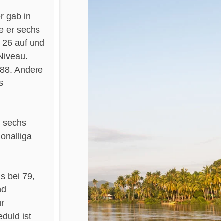
r gab in
e er sechs
 26 auf und
Niveau.
 88. Andere
s
n sechs
ionalliga
ls bei 79,
nd
ür
duld ist