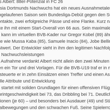
s Albert: 88er-Potenzial in FC 26
sia Dortmunds Nachwuchs hat ein neues Ausnahmetalent 
bgelaufenen Saison sein Bundesliga-Debüt gegen den SC
ontakte, zwei erfolgreiche Pässe und eine Flanke. Kur
ete ihn mit einem Start-Overall von 66 aus. Sein maximal
 kann im virtuellen BVB-Kader nur Gregor Kobel (89) ähnl
te wie Mussa Kaba (85), Samuele Inacio (84), Jobe Belli
twert. Der Entwickler sieht in ihm den legitimen Nach
 Nachwuchsleistungen
 Aufnahme verdankt Albert nicht allein den zwei Minuten
en ein Tor und drei Vorlagen. Für die BVB-U19 traf er in 
steuerte er in zehn Einsätzen einen Treffer und einen Ass
lle Attribute und Entwicklung
 startet mit soliden Grundlagen für einen offensiven Flüge
printgeschwindigkeit bei 73, das Dribbling bei 71. Deutli
ionen (je 60) – und besonders bei Ausdauer (49) und Stär
albewegungen und den schwachen Fuß. Seine Spielerroll