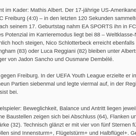
im Kader: Mathis Albert. Der 17-jährige US-Amerikane
 Freiburg (4:0) – in den letzten 120 Sekunden sammelt
z nach seinem 17. Geburtstag nahm EA SPORTS ihn in FC
es Potenzial im Karrieremodus liegt bei 88 – Weltklasse-
ich hoch steigen, Nico Schlotterbeck erreicht ebenfalls
ngham (83) oder Luca Reggiani (82) bleiben unter Albert
folger von Jadon Sancho und Ousmane Dembélé.
 gegen Freiburg. In der UEFA Youth League erzielte er i
neun Partien siebenmal und legte viermal auf, in der Reg
ist bei.
lspieler: Beweglichkeit, Balance und Antritt liegen jewei
che Baustellen zeigen sich bei Abschluss (64), Flanken u
ke (32). Technisch glänzt er mit vier von fünf Sternen f
en sind Innensturm+, Flügelstürm+ und Halbflügel+. Ge