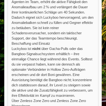
Agenten im Team, erhöht die aktive Fähigkeit den
Anomalieaufbau um 2 % und verlängert die Dauer
ihrer kontinuierlichen Schläge um 40 Sekunden.
Dadurch eignet sich Luckyboo hervorragend, um den
Anomaliebalken schnell zu füllen und Gegner effektiv
zu betäuben. Sie ist kein reiner
Schadensverursacher, sondern ein taktischer
Support, der das Teamtempo beschleunigt.
Beschaffung und Einsatz
Luckyboo ist
nicht
über Gacha-Pulls oder das
Bangboo-Signalsuchsystem erhältlich – ihre
einmalige Chance liegt während des Events. Solltest
du sie verpasst haben, kann sie dennoch als
optionaler Verbündeter in Hollow Zero-Aufträgen
erscheinen und dir dort Boni gewähren. Eine
Ausrüstung benötigt die Bangboo nicht; konzentriere
dich stattdessen darauf, ihr Level zu steigern sowie
die aktive und die Zusatzfähigkeit zu verbessern, um
ihre Effektivität im Kampf zu maximieren.
Über Zenless Zone Zero und Zenless Zone Zero
Monochrom