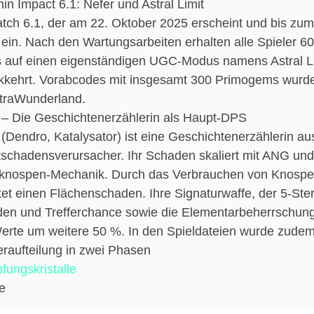
in Impact 6.1: Nefer und Astral Limit
atch 6.1, der am 22. Oktober 2025 erscheint und bis zum
 ein. Nach den Wartungsarbeiten erhalten alle Spieler 6
 auf einen eigenständigen UGC-Modus namens Astral Li
kkehrt. Vorabcodes mit insgesamt 300 Primogems wurden
straWunderland.
 – Die Geschichtenerzählerin als Haupt-DPS
 (Dendro, Katalysator) ist eine Geschichtenerzählerin a
schadensverursacher. Ihr Schaden skaliert mit ANG und 
nospen-Mechanik. Durch das Verbrauchen von Knospen ver
ltet einen Flächenschaden. Ihre Signaturwaffe, der 5-Ster
en und Trefferchance sowie die Elementarbeherrschung na
Werte um weitere 50 %. In den Spieldateien wurde zudem
raufteilung in zwei Phasen
fungskristalle
e