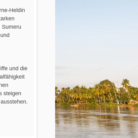
rne-Heldin
tarken
ch Sumeru
 und
ffe und die
lfähigkeit
chen
s steigen
 ausstehen.