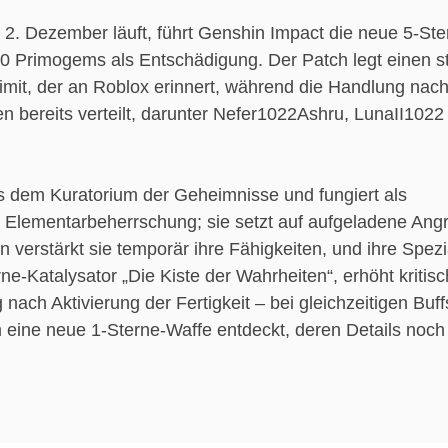
 2. Dezember läuft, führt Genshin Impact die neue 5-Ste
00 Primogems als Entschädigung. Der Patch legt einen s
mit, der an Roblox erinnert, während die Handlung na
 bereits verteilt, darunter Nefer1022Ashru, LunaII1022
us dem Kuratorium der Geheimnisse und fungiert als
Elementarbeherrschung; sie setzt auf aufgeladene Angri
stärkt sie temporär ihre Fähigkeiten, und ihre Spezia
ne-Katalysator „Die Kiste der Wahrheiten“, erhöht kritis
ch Aktivierung der Fertigkeit – bei gleichzeitigen Buff
 eine neue 1-Sterne-Waffe entdeckt, deren Details noch